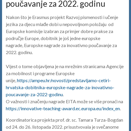
poučavanje za 2022. godinu
Nakon što je Erasmus projekt Razvoj pismenosti i učenje
jezika za djecu mlađe dobi u nepovoljnom položaju od
Europske komisije izabran za primjer dobre prakse za
područje Europe, dobitnik je još jedne europske
nagrade, Europske nagrade za inovativno poučavanje za
2022. godinu.
Vijest o tome objavljena je na mrežnim stranicama Agencije
za mobilnost i programe Europske
unije,
https://ampeu.hr/novosti/predstavljamo-cetiri-
hrvatska-dobitnika-europske-nagrade-za-inovativno-
poucavanje-za-2022-godinu
.
O važnosti i značenju nagrade EITA može se više pronaći na
https://innovative-teaching-award.ec.europa.eu/index_en
.
Koordinatorica projekta prof. dr. sc. Tamara Turza-Bogdan
od 24. do 26. listopada 2022. prisustvovala je svečanome