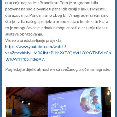
uručenju nagrade u Bruxellesu. Tom je prigodom bila
pozvana na sudjelovanje u panel diskusiji o inkluzivnosti u
obrazovanju. Ponosni smo zbog EITA nagrade i sretni smo
što je svrha našega projekta prepoznata u kontekstu EU, a
to je omogućavanje jednakih mogućnosti djeci koja ulaze u
sustave obrazovanja.
Video o predstavljanju projekta:
https://www.youtube.com/watch?
v=aZmcyhMyUM0&list=PLhh2XE3Qtfvt1OYbYEMVLtCp
3yRAVrNfb&index=7.
Pogledajte dijelić atmosfere sa svečanog uručenja nagrade: